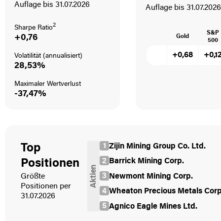
Auflage bis 31.07.2026
Auflage bis 31.07.2026
2
Sharpe Ratio
S&P
+0,76
Gold
500
+0,68
+0,1
Volatilität (annualisiert)
28,53
%
Maximaler Wertverlust
-37,47
%
1
Zijin Mining Group Co. Ltd.
Top
2
Barrick Mining Corp.
Positionen
Aktien
3
Newmont Mining Corp.
Größte
Positionen per
4
Wheaton Precious Metals Corp
31.07.2026
5
Agnico Eagle Mines Ltd.