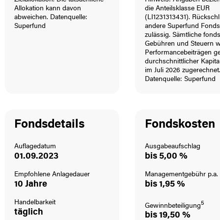
Zielallokation. Die tatsächliche
Hinweis: Angaben bezieh
Allokation kann davon
die Anteilsklasse EUR
abweichen. Datenquelle:
(LI1231313431). Rückschl
Superfund
andere Superfund Fonds 
zulässig. Sämtliche fon
Gebühren und Steuern 
Performancebeiträgen g
durchschnittlicher Kapita
im Juli 2026 zugerechnet
Datenquelle: Superfund
Fondsdetails
Fondskosten
Auflagedatum
Ausgabeaufschlag
01.09.2023
bis 5,00 %
Empfohlene Anlagedauer
Managementgebühr p.a.
10 Jahre
bis 1,95 %
Handelbarkeit
5
Gewinnbeteiligung
täglich
bis 19,50 %