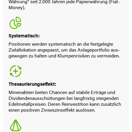
Währung“ seit 2.000 Jahren jede Papier­währung (Fiat-
Money).
Systematisch:
Positionen werden systematisch an die fest­gelegte
Ziel­­allokation ange­passt, um das Anlage­port­folio aus­
gewo­gen zu halten und Klumpen­­risiken zu vermeiden.
Thesaurierungseffekt:
Minen­aktien bieten Chancen auf stabile Erträge und
Divi­den­den­aus­schüt­tungen bei lang­fristig steigen­den
Edel­metall­preisen. Deren Rein­vestition kann zusätzlich
einen positiven Zinses­zins­effekt auslösen.