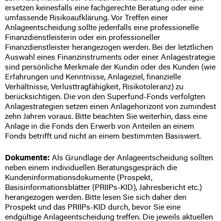
ersetzen keinesfalls eine fachgerechte Beratung oder eine
umfassende Risikoaufklärung. Vor Treffen einer
Anlageentscheidung sollte jedenfalls eine professionelle
Finanzdienstleisterin oder ein professioneller
Finanzdienstleister herangezogen werden. Bei der letztlichen
Auswahl eines Finanzinstruments oder einer Anlagestrategie
sind persönliche Merkmale der Kundin oder des Kunden (wie
Erfahrungen und Kenntnisse, Anlageziel, finanzielle
Verhältnisse, Verlusttragfähigkeit, Risikotoleranz) zu
„Gold ist nach wie vor das ultimative
berücksichtigen. Die von den Superfund-Fonds verfolgten
Zahlungsmittel der Welt... Papiergeld wird im
Anlagestrategien setzen einen Anlagehorizont von zumindest
Extremfall von niemandem akzeptiert. Gold wird
zehn Jahren voraus. Bitte beachten Sie weiterhin, dass eine
immer akzeptiert.“ – Alan Greenspan, legendärer
Anlage in die Fonds den Erwerb von Anteilen an einem
Chef der US-Notenbank FED von 1987 bis 2006
Fonds betrifft und nicht an einem bestimmten Basiswert.
Dokumente:
Als Grundlage der Anlageentscheidung sollten
neben einem individuellen Beratungsgespräch die
Kundeninformationsdokumente (Prospekt,
Basisinformationsblätter (PRIIPs-KID), Jahresbericht etc.)
herangezogen werden. Bitte lesen Sie sich daher den
Prospekt und das PRIIPs-KID durch, bevor Sie eine
endgültige Anlageentscheidung treffen. Die jeweils aktuellen