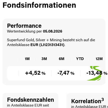
Fondsinformationen
Performance
Wertentwicklung per
05.08.2026
Superfund Gold, Silver + Mining bezieht sich auf die
Anteils­klasse
EUR (LI1231313431)
.
1M
3M
6M
YTD
12M
+4,52
-7,47
-13,48
%
%
%
Fondskennzahlen
3
Korrelation
in Anteilsklasse EUR seit
in Anteilsklasse EUR s