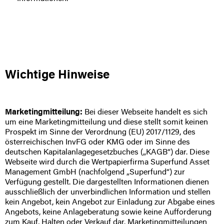
sind Teilverkäufe oder Gewinnmitnahmen
anderen Anlageformen wie beispielsweise
schwierig.
Aktien und Anleihen entwickelt. Gerade in
unsicheren Zeiten, ausgelöst von internationalen
Die An- und Verkaufsspanne kann je nach
Konflikten, sowie bei ausgeprägten
Größe der Edelmetall-Einheit im
Börsenrückschlägen konnte Gold als
zweistelligen Prozentbereich liegen.
krisensichere Anlage oft an Wert zulegen und
seiner Bezeichnung als „sicherer Hafen“ gerecht
Wichtige Hinweise
Wertverluste physischer Bestände können
werden.
nicht mit anderen Wertpapiergewinnen
steuerlich verwertet werden.
Limitierte Ressource
Marketingmitteilung:
Bei dieser Webseite handelt es sich
Begrenzte Verfügbarkeit im Gegensatz zu
um eine Marketingmitteilung und diese stellt somit keinen
Papierwährungen
Prospekt im Sinne der Verordnung (EU) 2017/1129, des
österreichischen InvFG oder KMG oder im Sinne des
Das weltweit jemals abgebaute und damit
deutschen Kapitalanlagegesetzbuches („KAGB“) dar. Diese
verfügbare Gold und Silber hätten, jeweils in
Webseite wird durch die Wertpapierfirma Superfund Asset
einen Würfel gegossen, unter dem Pariser
Management GmbH (nachfolgend „Superfund“) zur
Eiffelturm Platz. „Alles Gold der Welt“ ist damit
Verfügung gestellt. Die dargestellten Informationen dienen
relativ überschaubar, in seiner Menge begrenzt
ausschließlich der unverbindlichen Information und stellen
und kann nicht vermehrt werden.
kein Angebot, kein Angebot zur Einladung zur Abgabe eines
Angebots, keine Anlageberatung sowie keine Aufforderung
zum Kauf, Halten oder Verkauf dar. Marketingmitteilungen