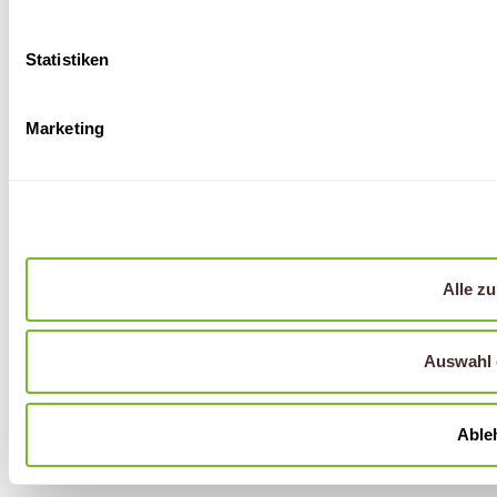
Karriere
© 2026
Presse
Disclaimer
Impressum
Datenschutz
Beschwerde
Aufsi
Statistiken
Superfund.
Hinwe
All rights
reserved.
Marketing
Alle z
Auswahl 
Able