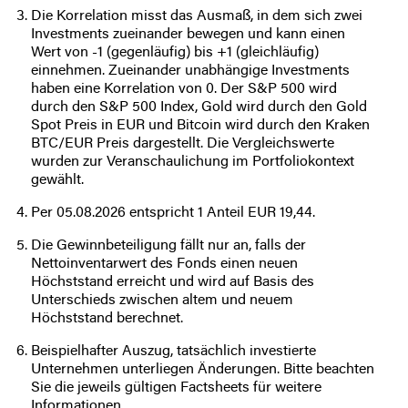
es auch als „Schutzschild für die Umwelt“
sogar eine Steigerung der Nachfrage um das
Die Korrelation misst das Ausmaß, in dem sich zwei
bezeichnet wird. In der Schmuckindustrie wird
2.300-fache im Vergleich zu 2018 auf in Summe
Die ältesten, datierten Goldfunde gehen in etwa
Investments zueinander bewegen und kann einen
Fremdverwahrung durch Dritte erschwert
es unter anderem zur Herstellung von Weißgold
230 Tonnen für das Jahr 2040 prognostiziert.
auf 5.000 vor Christus zurück. Gold überdauert
Wert von -1 (gegenläufig) bis +1 (gleichläufig)
den Zugriff auf die Edelmetalle und ist
verwendet.
damit als einzig echte „harte Währung“ seit
einnehmen. Zueinander unabhängige Investments
ebenso mit zusätzlichen Kosten (z.B. Lager-
Jahrtausenden jede Papierwährung und hat sich
haben eine Korrelation von 0. Der S&P 500 wird
und Versicherungsgebühren oder
einen festen Platz im Wertesystem der
durch den S&P 500 Index, Gold wird durch den Gold
Transport- und Zollkosten bei Auslieferung)
Menschheit erobert. Gold kann jederzeit wieder
Spot Preis in EUR und Bitcoin wird durch den Kraken
verbunden. Etwaige neue, gesetzliche
in Liquidität verwandelt - sprich: verkauft -
BTC/EUR Preis dargestellt. Die Vergleichswerte
Einschränkungen beim Besitz von
werden, ist in annähernd allen Kulturkreisen als
wurden zur Veranschaulichung im Portfoliokontext
Edelmetallen sind leichter umsetzbar (z.B.
Zahlungsmittel vertraut und steht für Wohlstand,
gewählt.
gab es historisch immer wieder
Wertbeständigkeit sowie Sicherheit. Sowohl
Einschränkungen des privaten Goldbesitzes
Per 05.08.2026 entspricht 1 Anteil EUR 19,44.
Notenbanken als auch professionelle Investoren
bis hin zu einem Besitzverbot für Private).
setzen das Edelmetall als Währungsreserve und
Die Gewinnbeteiligung fällt nur an, falls der
Beimischung in der Vermögensveranlagung ein.
Physisch gehaltene Edelmetallbestände
Nettoinventarwert des Fonds einen neuen
werden in der Regel selten in das Re-
Höchststand erreicht und wird auf Basis des
Gold glänzt auch in Krisenzeiten
Balancing der Vermögenswerte
Unterschieds zwischen altem und neuem
miteinbezogen. Schmuck und Münzen
Höchststand berechnet.
Risikostreuung durch Beimischung
werden eher langfristig gehalten und
Beispielhafter Auszug, tatsächlich investierte
weitervererbt.
Gold sorgt für Diversifikation und kann das
Unternehmen unterliegen Änderungen. Bitte beachten
Gesamtrisiko einer Vermögensveranlagung
Sie die jeweils gültigen Factsheets für weitere
Speziell bei größeren Einheiten wie Barren
verringern, da sich Gold relativ unabhängig von
Informationen.