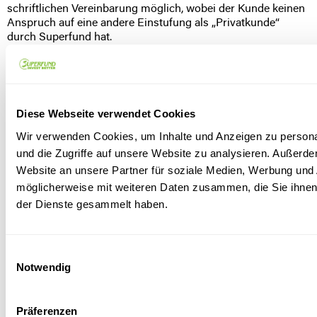
schriftlichen Vereinbarung möglich, wobei der Kunde keinen
Anspruch auf eine andere Einstufung als „Privatkunde“
durch Superfund hat.
Diese Webseite verwendet Cookies
Wir verwenden Cookies, um Inhalte und Anzeigen zu personal
und die Zugriffe auf unsere Website zu analysieren. Außerd
Website an unsere Partner für soziale Medien, Werbung und 
möglicherweise mit weiteren Daten zusammen, die Sie ihnen 
Addresse:
Entdecken Sie unsere
der Dienste gesammelt haben.
Marc-Aurel-Straße 10-12, 1010
Fonds:
Wien
Blockchain
Gold, Silver + Mining
Kontakt:
Einwilligungsauswahl
0800 21 20 21 (kostenfrei aus
Quadriga All Seasons
dem Inland) Montag bis
Notwendig
Trend
Freitag von 9 Uhr bis 17 Uhr
info@superfund.com
Präferenzen