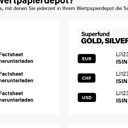
 Wertpapierdepot?
, mit denen Sie jederzeit in Ihrem Wertpapierdepot die 
LI12
Factsheet
EUR
herunterladen
ISIN
LI12
Factsheet
CHF
herunterladen
ISIN
LI12
Factsheet
USD
herunterladen
ISIN