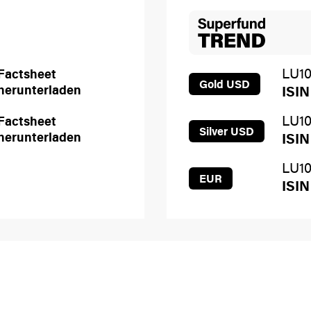
LU10
Factsheet
Gold USD
herunterladen
ISIN
LU10
Factsheet
Silver USD
herunterladen
ISIN
LU1
EUR
ISIN