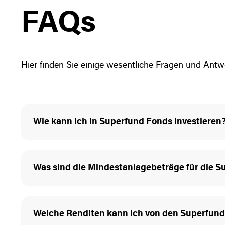
FAQs
Hier finden Sie einige wesentliche Fragen und Ant
Wie kann ich in Superfund Fonds investieren
Um in unsere Superfund Fonds zu investieren, be
kostengünstiges Wertpapierdepot zu unseren Son
Was sind die Mindestanlagebeträge für die 
sich an einen autorisierten Vertriebspartner we
jeweiligen internationalen Wertpapierkennnummer 
Buchstaben-Zahlen-Kombination, den Fonds direk
Superfund ist bekannt dafür, die Einstiegsschwel
Website, um weitere Informationen und Anleitung
ermöglichen. Die Mindestanlagebeträge für unse
Welche Renditen kann ich von den Superfun
gekoppelt. Bitte besuchen Sie die jeweiligen Fo