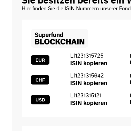
Sie besitzen bereits ein
Hier finden Sie die ISIN Nummern unserer Fonds
LI1231315725
EUR
ISIN kopieren
LI1231315642
CHF
ISIN kopieren
LI1231315121
USD
ISIN kopieren